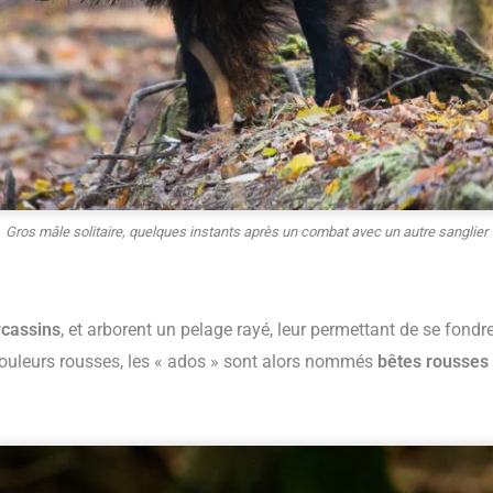
Gros mâle solitaire, quelques instants après un combat avec un autre sanglier
cassins
, et arborent un pelage rayé, leur permettant de se fondr
 couleurs rousses, les « ados » sont alors nommés
bêtes rousses