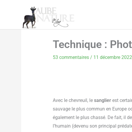
Aller
au
contenu
Technique : Phot
53 commentaires
/
11 décembre 202
Avec le chevreuil, le
sanglier
est cert
sauvage le plus commun en Europe occi
également le plus chassé. De fait, il 
l’humain (devenu son principal prédate