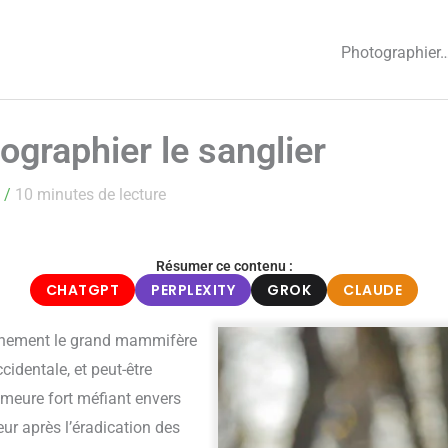
Photographier
ographier le sanglier
2
/
10 minutes de lecture
Résumer ce contenu :
CHATGPT
PERPLEXITY
GROK
CLAUDE
ainement le grand mammifère
dentale, et peut-être
demeure fort méfiant envers
ur après l’éradication des