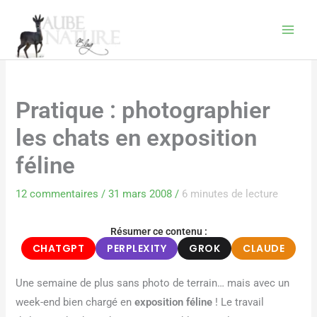
Aller
au
contenu
Pratique : photographier
les chats en exposition
féline
12 commentaires
/
31 mars 2008
/
6 minutes de lecture
Résumer ce contenu :
CHATGPT
PERPLEXITY
GROK
CLAUDE
Une semaine de plus sans photo de terrain… mais avec un
week-end bien chargé en
exposition féline
! Le travail