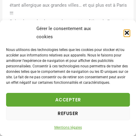
étant allergique aux grandes villes… et qui plus est à Paris
!!!
Baltard reste la plus grande exposition féline de France à
Gérer le consentement aux
ce jour, et il est clair qu’on y croise de petites merveilles
cookies
Ceci est à mettre en comparaison avec ce qui se passe
Nous utilisons des technologies telles que les cookies pour stocker et/ou
dans les pays nordiques, où les expos avec plus de 500
accéder aux informations relatives aux appareils. Nous le faisons pour
améliorer l’expérience de navigation et pour afficher des publicités
chats sont monnaie courante…
personnalisées. Consentir à ces technologies nous permettra de traiter des
données telles que le comportement de navigation ou les ID uniques sur ce
Répondre
site. Le fait de ne pas consentir ou de retirer son consentement peut avoir
un effet négatif sur certaines fonctionnalités et caractéristiques.
ACCEPTER
REFUSER
CHARLOTTE PRENANT
26 JANVIER 2012 À 20H54
Mentions légales