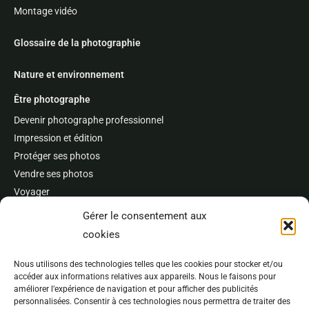
Montage vidéo
Glossaire de la photographie
Nature et environnement
Être photographe
Devenir photographe professionnel
Impression et édition
Protéger ses photos
Vendre ses photos
Voyager
Concours et festivals
Gérer le consentement aux
cookies
À propos
L’auteur
Nous utilisons des technologies telles que les cookies pour stocker et/ou
accéder aux informations relatives aux appareils. Nous le faisons pour
Publications et références
améliorer l’expérience de navigation et pour afficher des publicités
Best of
personnalisées. Consentir à ces technologies nous permettra de traiter des