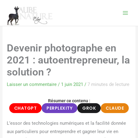
Aller
au
contenu
Devenir photographe en
2021 : autoentrepreneur, la
solution ?
Laisser un commentaire
/
1 juin 2021
/
7 minutes de lecture
Résumer ce contenu :
CHATGPT
PERPLEXITY
GROK
CLAUDE
L’essor des technologies numériques et la facilité donnée
aux particuliers pour entreprendre et gagner leur vie en