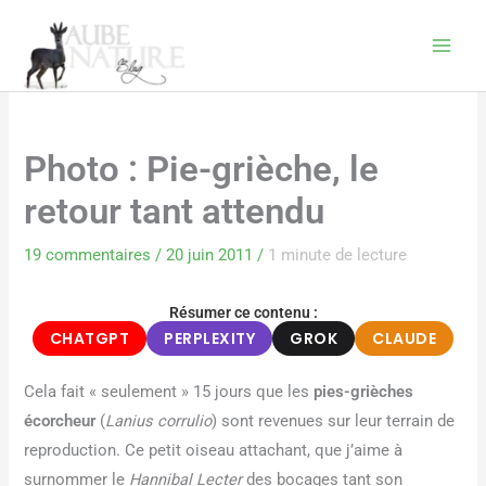
Aller
au
contenu
Photo : Pie-grièche, le
retour tant attendu
19 commentaires
/
20 juin 2011
/
1 minute de lecture
Résumer ce contenu :
CHATGPT
PERPLEXITY
GROK
CLAUDE
Cela fait « seulement » 15 jours que les
pies-grièches
écorcheur
(
Lanius corrulio
) sont revenues sur leur terrain de
reproduction. Ce petit oiseau attachant, que j’aime à
surnommer le
Hannibal Lecter
des bocages tant son