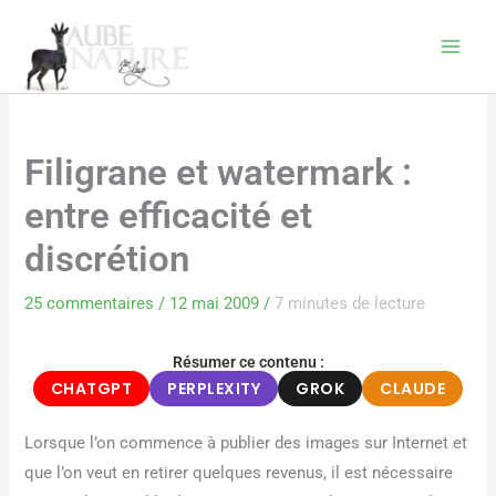
Aller
au
contenu
Filigrane et watermark :
entre efficacité et
discrétion
25 commentaires
/
12 mai 2009
/
7 minutes de lecture
Résumer ce contenu :
CHATGPT
PERPLEXITY
GROK
CLAUDE
Lorsque l’on commence à publier des images sur Internet et
que l’on veut en retirer quelques revenus, il est nécessaire