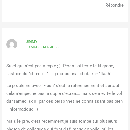
Répondre
JIMMY
13 MAI 2009 À 9H50
Sujet qui n’est pas simple ;-). Perso j’ai testé le filigrane,
l’astuce du "clic-droit"….. pour au final choisir le "flash".
Le problème avec "Flash" c’est le référencement et surtout
cela n’empêche pas la copie d’écran…. mais cela évite le vol
du "samedi soir" par des personnes ne connaissant pas bien
l’informatique ,-)
Mais le pire, c’est récemment je suis tombé sur plusieurs
photos de collègues qui font du filmage en voile, où les