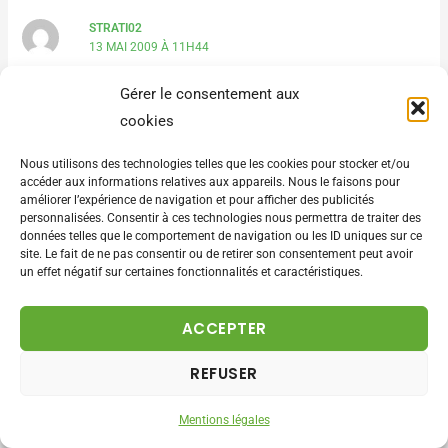
STRATI02
13 MAI 2009 À 11H44
Gérer le consentement aux
bonjour,
cookies
perso je ne diffuse pas mes photos sur le web, mais je reste
tres attentif à vos explications cela pourrais me servir un
Nous utilisons des technologies telles que les cookies pour stocker et/ou
accéder aux informations relatives aux appareils. Nous le faisons pour
jour.
améliorer l’expérience de navigation et pour afficher des publicités
quand je dis que je n’en ais pas sur le web je me trompe, je
personnalisées. Consentir à ces technologies nous permettra de traiter des
données telles que le comportement de navigation ou les ID uniques sur ce
fais partie du site "pixeliste" et j’y ais une galerie. les photos
site. Le fait de ne pas consentir ou de retirer son consentement peut avoir
si trouvant sont en 10×15 72dpi avec beaucoup de contraste
un effet négatif sur certaines fonctionnalités et caractéristiques.
ce qui empeche le vol je l’esperes.
ACCEPTER
Répondre
REFUSER
Mentions légales