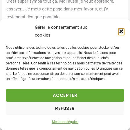
C’est super sympa tout ça. Moi aussi je veux apprendre,
essayer… Je mets cette page dans mes favoris, et j’y
reviendrai dès que possible.
Gérer le consentement aux
Répondre
cookies
Nous utilisons des technologies telles que les cookies pour stocker et/ou
accéder aux informations relatives aux appareils. Nous le faisons pour
améliorer l’expérience de navigation et pour afficher des publicités
Laisser un commentaire
personnalisées. Consentir à ces technologies nous permettra de traiter des
données telles que le comportement de navigation ou les ID uniques sur ce
Votre adresse e-mail ne sera pas publiée.
Les champs
site. Le fait de ne pas consentir ou de retirer son consentement peut avoir
un effet négatif sur certaines fonctionnalités et caractéristiques.
obligatoires sont indiqués avec
*
ACCEPTER
Écrivez
ici…
REFUSER
Mentions légales