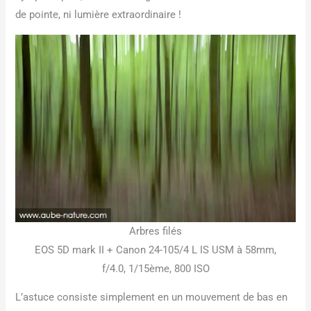
de pointe, ni lumière extraordinaire !
Arbres filés
EOS 5D mark II + Canon 24-105/4 L IS USM à 58mm,
f/4.0, 1/15ème, 800 ISO
L’astuce consiste simplement en un mouvement de bas en