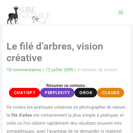
Aller
au
contenu
Le filé d’arbres, vision
créative
18 commentaires
/
12 juillet 2009
/
4 minutes de lecture
Résumer ce contenu :
CHATGPT
PERPLEXITY
GROK
CLAUDE
De toutes les pratiques créatives en photographie de nature,
le
filé d’arbre
est certainement la plus simple à pratiquer, et
celle où l’on obtient rapidement des résultats souvent très
sympathiques, avec l’avantage de ne demander ni matériel