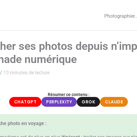
Photographier
er ses photos depuis n’impo
made numérique
/
13 minutes de lecture
Résumer ce contenu :
CHATGPT
PERPLEXITY
GROK
CLAUDE
uche photo en voyage :