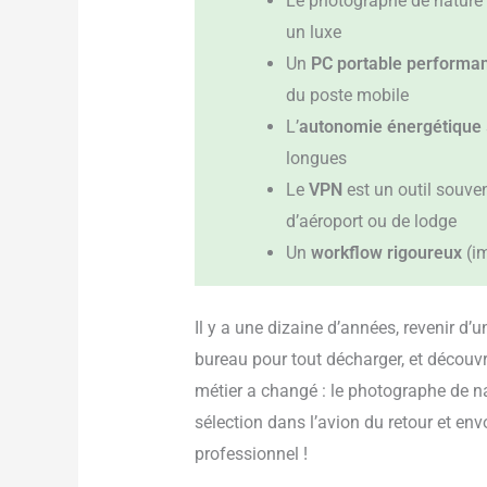
Le photographe de nature
un luxe
Un
PC portable performan
du poste mobile
L’
autonomie énergétique
longues
Le
VPN
est un outil souven
d’aéroport ou de lodge
Un
workflow rigoureux
(im
Il y a une dizaine d’années, revenir d’
bureau pour tout décharger, et découvr
métier a changé : le photographe de na
sélection dans l’avion du retour et env
professionnel !