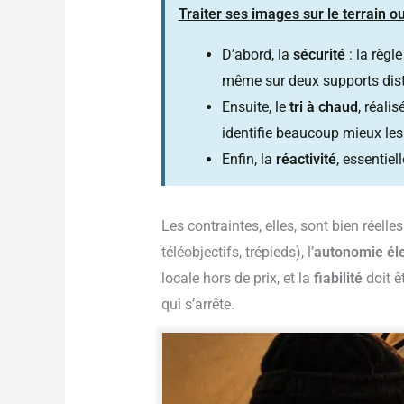
Traiter ses images sur le terrain 
D’abord, la
sécurité
: la règl
même sur deux supports dist
Ensuite, le
tri à chaud
, réali
identifie beaucoup mieux le
Enfin, la
réactivité
, essentiel
Les contraintes, elles, sont bien réelles
téléobjectifs, trépieds), l’
autonomie éle
locale hors de prix, et la
fiabilité
doit ê
qui s’arrête.