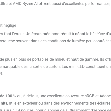
Ultra et AMD Ryzen AI offrent aussi d’excellentes performances,
nt négligé
 font l’erreur.
Un écran médiocre réduit à néant
le bénéfice d’
retouche souvent dans des conditions de lumière peu contrôlées, 
 plus en plus de portables de milieu et haut de gamme. Ils offre
e remarquable dès la sortie de carton. Les mini-LED constituent u
R.
 de 100 %
ou, à défaut, une excellente couverture sRGB et Adob
nits
, utile en extérieur ou dans des environnements très éclairés
5K
sur un 14 pouces, pour disposer de suffisamment d’espace de 