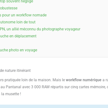
 trop souvent négligé
robustesse
es pour un workflow nomade
r autonome loin de tout
 VPN, un allié méconnu du photographe voyageur
touche en déplacement
ouche photo en voyage
e nature itinérant
rs pratiquée loin de la maison. Mais le
workflow numérique
a r
 au Pantanal avec 3 000 RAW répartis sur cinq cartes mémoire, o
 la musette !