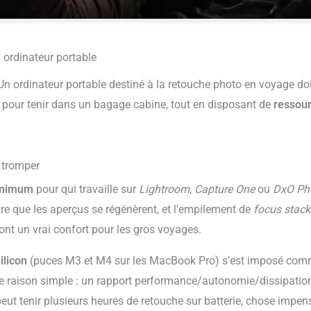
n ordinateur portable
 Un ordinateur portable destiné à la retouche photo en voyage doit 
pour tenir dans un bagage cabine, tout en disposant de
ressour
 tromper
minimum
pour qui travaille sur
Lightroom
,
Capture One
ou
DxO Ph
e que les aperçus se régénèrent, et l’empilement de
focus stac
nt un vrai confort pour les gros voyages.
ilicon
(puces M3 et M4 sur les MacBook Pro) s’est imposé com
e raison simple : un rapport performance/autonomie/dissipatio
t tenir plusieurs heures de retouche sur batterie, chose impensa