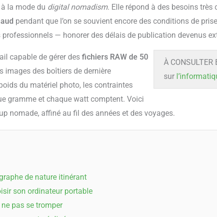
t à la mode du
digital nomadism
. Elle répond à des besoins très 
haud
pendant que l’on se souvient encore des conditions de prise 
es professionnels — honorer des délais de publication devenus e
vail capable de gérer des
fichiers RAW de 50
À CONSULTER É
es images des boîtiers de dernière
sur
l’informatiq
 poids du matériel photo, les contraintes
aque gramme et chaque watt comptent. Voici
up nomade, affiné au fil des années et des voyages.
raphe de nature itinérant
oisir son ordinateur portable
 ne pas se tromper