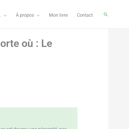
Rechercher
…
À propos
Mon livre
Contact
rte où : Le