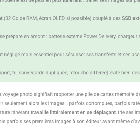
 moderne est de plus en plus
itinérant
: traiter ses images sur p
t
(32 Go de RAM, écran OLED si possible) couplé à des
SSD ext
se prépare en amont : batterie externe Power Delivery, chargeur s
t négligé mais essentiel pour sécuriser ses transferts et ses ac
port, tri, sauvegarde dupliquée, retouche différée) évite bien de
un voyage photo signifiait rapporter une pile de cartes mémoire d
ir seulement alors les images… parfois corrompues, parfois ratée
ture itinérant
travaille littéralement en se déplaçant
, trie ses 
oie parfois ses premières images à son éditeur avant même d’avoir