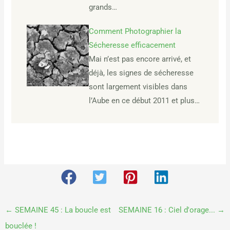
grands…
Comment Photographier la
Sécheresse efficacement
Mai n’est pas encore arrivé, et
déjà, les signes de sécheresse
sont largement visibles dans
l’Aube en ce début 2011 et plus…
←
SEMAINE 45 : La boucle est
SEMAINE 16 : Ciel d'orage...
→
bouclée !