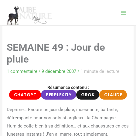
Aller
au
contenu
SEMAINE 49 : Jour de
pluie
1 commentaire
/
9 décembre 2007
/
1 minute de lecture
Résumer ce contenu :
CHATGPT
PERPLEXITY
GROK
CLAUDE
Déprime… Encore un
jour de pluie
, incessante, battante,
détrempante pour nos sols si argileux : la Champagne
Humide colle bien à sa définition… et aux chaussures en ces
funestes instants ! J’en ai marre, tout simplement.