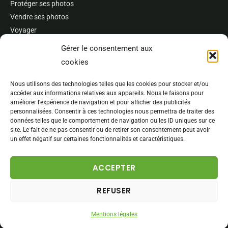
Protéger ses photos
Vendre ses photos
Voyager
Concours et festivals
Gérer le consentement aux
cookies
À propos
L’auteur
Nous utilisons des technologies telles que les cookies pour stocker et/ou
accéder aux informations relatives aux appareils. Nous le faisons pour
Publications et références
améliorer l’expérience de navigation et pour afficher des publicités
Best of
personnalisées. Consentir à ces technologies nous permettra de traiter des
données telles que le comportement de navigation ou les ID uniques sur ce
Banque d’images
site. Le fait de ne pas consentir ou de retirer son consentement peut avoir
un effet négatif sur certaines fonctionnalités et caractéristiques.
ACCEPTER
Copyright © 2026 Aube Nature - Tous droits réservés
REFUSER
Mentions légales
Contact
Mentions légales