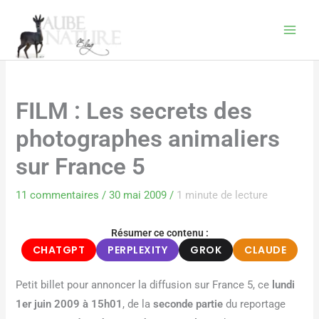
Aller
au
contenu
FILM : Les secrets des
photographes animaliers
sur France 5
11 commentaires
/
30 mai 2009
/
1 minute de lecture
Résumer ce contenu :
CHATGPT
PERPLEXITY
GROK
CLAUDE
Petit billet pour annoncer la diffusion sur France 5, ce
lundi
1er juin 2009 à 15h01
, de la
seconde partie
du reportage