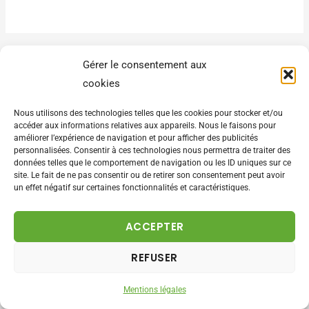
Gérer le consentement aux
NORA
cookies
6 MAI 2013 À 9H21
Nous utilisons des technologies telles que les cookies pour stocker et/ou
accéder aux informations relatives aux appareils. Nous le faisons pour
Félicitations ! Très belles images, c’est à couper le souffle!
améliorer l’expérience de navigation et pour afficher des publicités
personnalisées. Consentir à ces technologies nous permettra de traiter des
Je sais déjà quoi offrir à mon amie pour son anniversaire
données telles que le comportement de navigation ou les ID uniques sur ce
site. Le fait de ne pas consentir ou de retirer son consentement peut avoir
Répondre
un effet négatif sur certaines fonctionnalités et caractéristiques.
ACCEPTER
REFUSER
NATHALIE
8 MAI 2013 À 20H11
Mentions légales