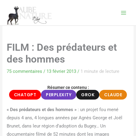
Aller
au
contenu
FILM : Des prédateurs et
des hommes
75 commentaires
/
13 février 2013
/
1 minute de lecture
Résumer ce contenu :
CHATGPT
PERPLEXITY
GROK
CLAUDE
« Des prédateurs et des hommes »
: un projet fou mené
depuis 4 ans, 4 longues années par Agnès George et Joël
Brunet, dans leur région d’adoption du Bugey… Un
documentaire filmé de 52 minutes dont les images