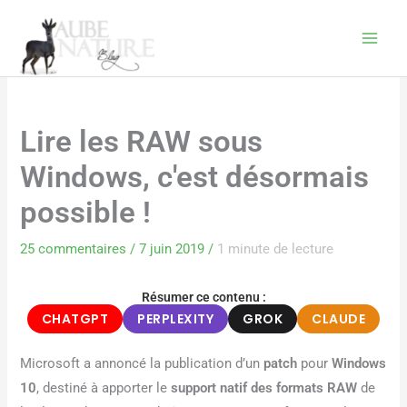
Aller
au
contenu
Lire les RAW sous
Windows, c'est désormais
possible !
25 commentaires
/
7 juin 2019
/
1 minute de lecture
Résumer ce contenu :
CHATGPT
PERPLEXITY
GROK
CLAUDE
Microsoft a annoncé la publication d’un
patch
pour
Windows
10
, destiné à apporter le
support natif des formats RAW
de