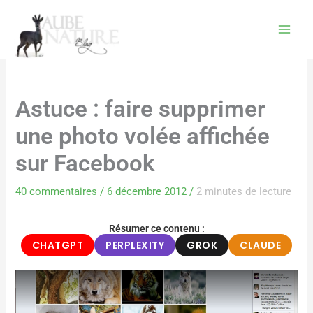
Aller
au
contenu
Astuce : faire supprimer
une photo volée affichée
sur Facebook
40 commentaires
/
6 décembre 2012
/
2 minutes de lecture
Résumer ce contenu :
CHATGPT
PERPLEXITY
GROK
CLAUDE