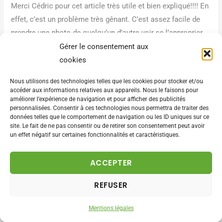
Merci Cédric pour cet article très utile et bien expliqué!!!! En
effet, c’est un problème très gênant. C’est assez facile de
prendre une photo de quelqu’un d’autre voir se l’approprier.
Gérer le consentement aux
Répondre
cookies
Nous utilisons des technologies telles que les cookies pour stocker et/ou
accéder aux informations relatives aux appareils. Nous le faisons pour
améliorer l’expérience de navigation et pour afficher des publicités
personnalisées. Consentir à ces technologies nous permettra de traiter des
SERGE
données telles que le comportement de navigation ou les ID uniques sur ce
3 JANVIER 2014 À 19H18
site. Le fait de ne pas consentir ou de retirer son consentement peut avoir
un effet négatif sur certaines fonctionnalités et caractéristiques.
En parcourant ton site, je suis tombé sur cet article. Que j’ai
ACCEPTER
trouvé fort intéressant ! Hop je le met dans mes favoris, à
avoir sous le coude.
REFUSER
Parce que même si cela ne m’est jamais arrivé (quoique si
Mentions légales
ça se trouve j’en sache encore rien), sait t-on jamais.