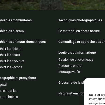
phier les mammifères
Techniques photographiques
hier les oiseaux
Le matériel en photo nature
hier les animaux domestiques
Camouflage et approche des a
hier les chiens
Logiciels et informatique
hier les chats
Gestion de photothèque
hier les chevaux
Retouche photo
hier les vaches
Montage vidéo
ographie et proxyphoto
Glossaire de la photographie
étal
 et reptiles
Nature et environnement
Nous utiliso
t arachnides
informations
navigation e