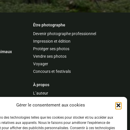
Être photographe
Devenir photographe professionnel
Impression et édition
Protéger ses photos
nimaux
Vendre ses photos
Voyager
Concours et festivals
À propos
L’auteur
Publications et références
Gérer le consentement aux cookies
Best of
Banque d’images
ns des technologies telles que les cookies pour stocker et/ou accéder aux
 relatives aux appareils. Nous le faisons pour améliorer l’expérience de
t pour afficher des publicités personnalisées. Consentir à ces technologies