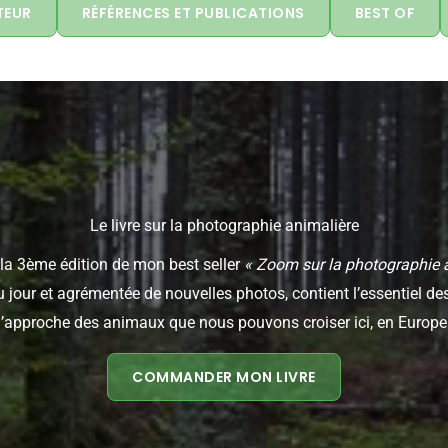
TEUR
RÉFÉRENCES ET PUBLICATIONS
BEST OF
Le livre sur la photographie animalière
t la 3ème édition de mon best seller
« Zoom sur la photographie 
u jour et agrémentée de nouvelles photos, contient l’essentiel 
l’approche des animaux que nous pouvons croiser ici, en Europe
COMMANDER MON LIVRE